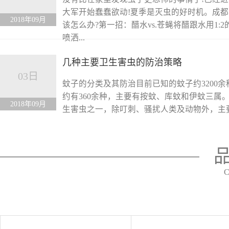
大军开始蠢蠢欲动!夏季是灭虫的好时机。成
2018年09月
该怎么办?第一招：醋水vs.苍蝇将醋跟水用1:
喷洒...
几种主要卫生害虫的防治策略
03日
蚊子的分类及其防治目前已知的蚊子约3200
约有360余种，主要有按蚊、库蚊和伊蚊三属
2018年09月
生害虫之一，除叮刺、骚扰人类及动物外，主
播疟疾、丝...
C