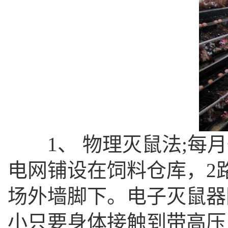
1、 物理灭鼠法;每月
电网铺设在饲料仓库，2
场外墙脚下。电子灭鼠器
小只要身体接触到带高压