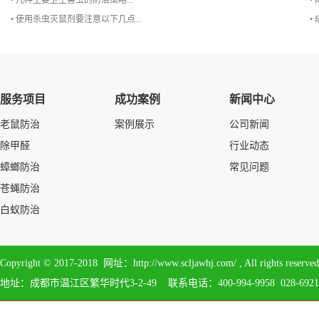
• 几种主要卫生害虫的防治策略...
•
• 使用杀虫灭鼠剂要注意以下几点...
•
服务项目
成功案例
新闻中心
老鼠防治
案例展示
公司新闻
除甲醛
行业动态
蟑螂防治
常见问题
苍蝇防治
白蚁防治
Copyright © 2017-2018 网址：http://www.scljawhj.com/ , All 
地址：成都市温江区繁华时代3-2-49 联系电话：400-994-9958 028-6921